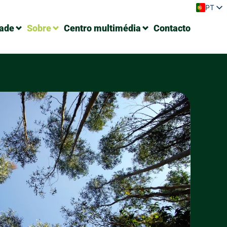
PT
EN
ES
dade
Sobre
Centro multimédia
Contacto
FR
DE
IT
PL