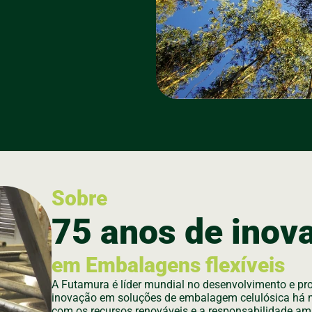
Sobre
75 anos de inov
em Embalagens flexíveis
A Futamura é líder mundial no desenvolvimento e pro
inovação em soluções de embalagem celulósica há
com os recursos renováveis e a responsabilidade amb