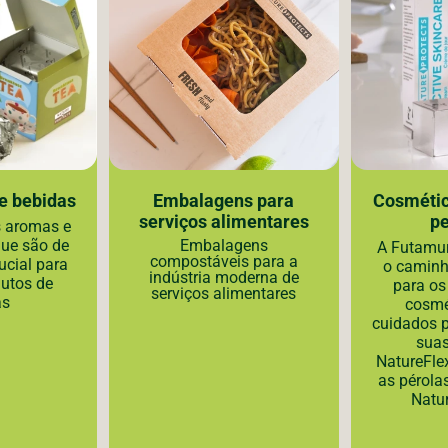
e bebidas
Embalagens para
Cosmétic
serviços alimentares
p
s aromas e
que são de
Embalagens
A Futamur
compostáveis para a
ucial para
o caminh
indústria moderna de
dutos de
para os
serviços alimentares
as
cosmé
cuidados 
suas
NatureFle
as pérola
Natu