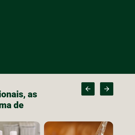
onais, as
ama de