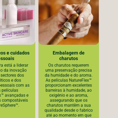
os e cuidados
Embalagem de
essoais
charutos
a está a liderar
Os charutos requerem
O
o da inovação
uma preservação precisa
fo
 sectores dos
da humidade e do aroma.
emb
ticos e dos
As películas NatureFlex™
c
pessoais com as
proporcionam excelentes
sect
 películas
barreiras à humidade, ao
x™ avançadas e
oxigénio e ao aroma,
s compostáveis
assegurando que os
reSphere™.
charutos mantêm a sua
qualidade desde o fabrico
até ao momento em que