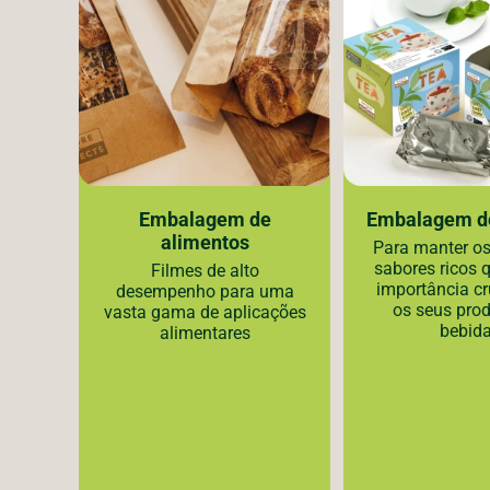
ados
Embalagem de
Embalagem d
alimentos
Para manter o
sabores ricos 
os em
Filmes de alto
importância cr
 de
desempenho para uma
os seus pro
ras e
vasta gama de aplicações
bebid
e
alimentares
 as
s e de
cos