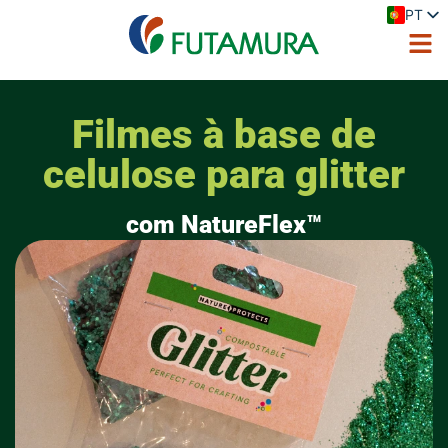
PT
EN
ES
FR
DE
IT
Filmes à base de
PL
celulose para glitter
com NatureFlex™