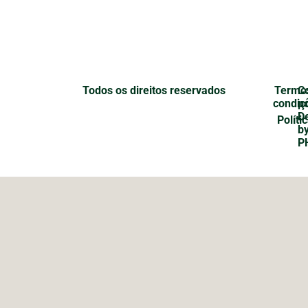
Todos os direitos reservados
Termo
C
condiç
p
D
Políti
b
P