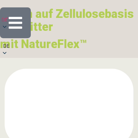
Folien auf Zellulosebasis
DE
für Glitter
mit NatureFlex™
DE