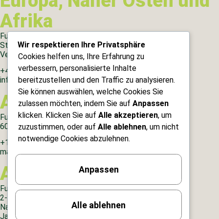
Europa, Naher Osten und
Afrika
Futamura (Europa) Ltd.
Wir respektieren Ihre Privatsphäre
Station Road, Wigton, Cumbria CA7 9BG,
Vereinigtes Königreich
Cookies helfen uns, Ihre Erfahrung zu
verbessern, personalisierte Inhalte
+44 (0)1697 341212
bereitzustellen und den Traffic zu analysieren.
info@futamuragroup.com
Sie können auswählen, welche Cookies Sie
Amerika
zulassen möchten, indem Sie auf
Anpassen
klicken. Klicken Sie auf
Alle akzeptieren
, um
Futamura USA Inc.
6000 SE 2nd Street, Tecumseh, KS 66542 USA
zuzustimmen, oder auf
Alle ablehnen
, um nicht
notwendige Cookies abzulehnen.
+1-770-818-3012
marketing@futamuragroup.com
Asien-Pazifik
Anpassen
Futamura Chemical Co. Ltd.
2-29-16, Meieki, Nakamura-ku
Alle ablehnen
Nagoya, Aichi, 450-0002
Japan