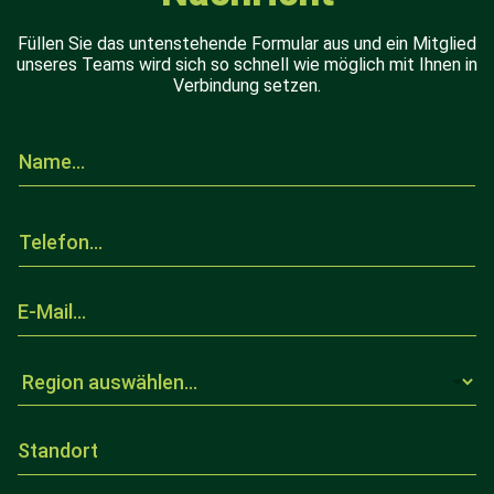
Füllen Sie das untenstehende Formular aus und ein Mitglied
unseres Teams wird sich so schnell wie möglich mit Ihnen in
Verbindung setzen.
N
a
m
e
T
.
e
.
l
.
e
*
E
f
-
o
M
n
a
R
.
i
e
.
l
g
.
*
i
S
o
t
n
a
a