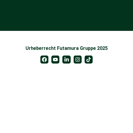
R
n
-
g
R
*
e
g
i
o
n
.
Urheberrecht Futamura Gruppe 2025
.
.