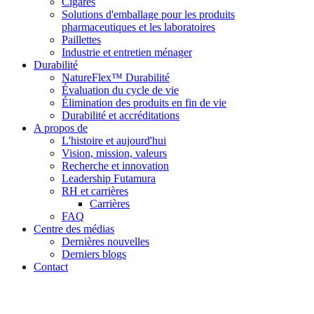
Cigares
Solutions d'emballage pour les produits
pharmaceutiques et les laboratoires
Paillettes
Industrie et entretien ménager
Durabilité
NatureFlex™ Durabilité
Évaluation du cycle de vie
Élimination des produits en fin de vie
Durabilité et accréditations
A propos de
L'histoire et aujourd'hui
Vision, mission, valeurs
Recherche et innovation
Leadership Futamura
RH et carrières
Carrières
FAQ
Centre des médias
Dernières nouvelles
Derniers blogs
Contact