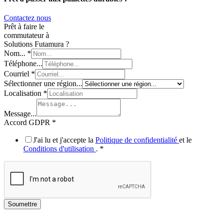
Contactez nous
Prêt à faire le
commutateur à
Solutions Futamura ?
Nom...
*
Téléphone...
Courriel
*
Téléphone...
Sélectionner une région...
Message...
Localisation
*
Nom...
Message...
Accord GDPR
*
J'ai lu et j'accepte la
Politique de confidentialité
et le
Conditions d'utilisation
.
*
Soumettre