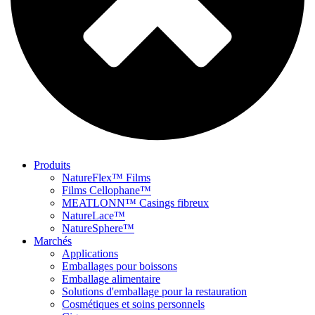
Produits
NatureFlex™ Films
Films Cellophane™
MEATLONN™ Casings fibreux
NatureLace™
NatureSphere™
Marchés
Applications
Emballages pour boissons
Emballage alimentaire
Solutions d'emballage pour la restauration
Cosmétiques et soins personnels