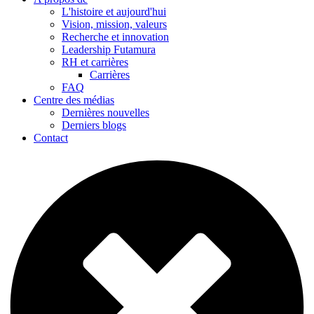
L'histoire et aujourd'hui
Vision, mission, valeurs
Recherche et innovation
Leadership Futamura
RH et carrières
Carrières
FAQ
Centre des médias
Dernières nouvelles
Derniers blogs
Contact