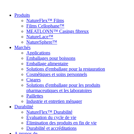
Produits
NatureFlex™ Films
Films Cellophane™
MEATLONN™ Casings fibreux
NatureLace™
NatureSphere™
Marchés
Applications
Emballages pour boissons
Emballage alimentaire
Solutions d'emballage pour la restauration
Cosmétiques et soins personnels
Cigares
Solutions d'emballage pour les produits
pharmaceutiques et les laboratoires
Paillettes
Industrie et entretien ménager
Durabilité
NatureFlex™ Durabilité
Évaluation du cycle de vie
Élimination des produits en fin de vie
Durabilité et accréditations
A propos de