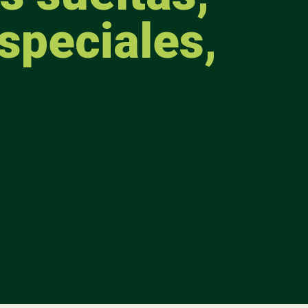
speciales,
licados
 envase.