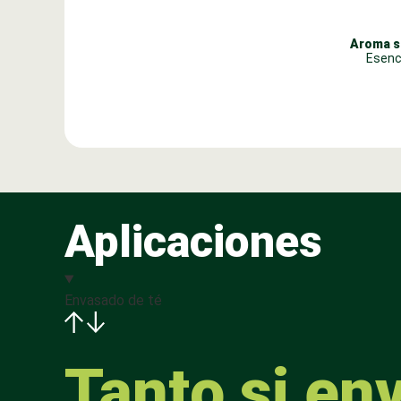
Aroma s
Esenc
Aplicaciones
Envasado de té
Tanto si en