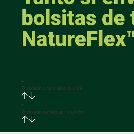
bolsitas de
NatureFlex™
Excelente barrera aromática
: Mantiene el té
Excelente imprimibilidad
: Realza el atractivo 
Apertura fácil
: Diseñado para la comodidad de
Propiedades antiestáticas
: Garantizar un buen
Transparencia:
Película transparente disponibl
Envasado y cápsulas de café
Envasado de bebidas en polvo