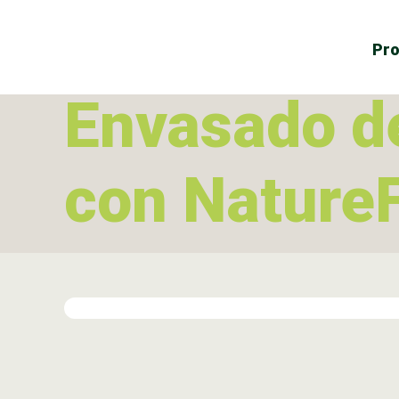
Pr
Envasado d
con NatureF