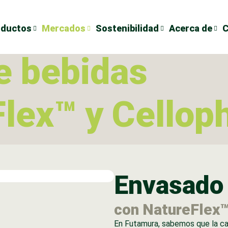
oductos
Mercados
Sostenibilidad
Acerca de
C
e bebidas
lex™ y Cellop
Envasado 
con NatureFlex™
En Futamura, sabemos que la cal