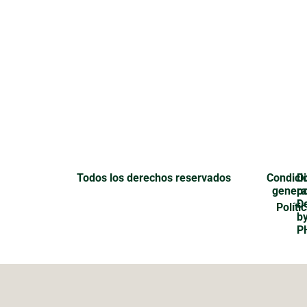
Todos los derechos reservados
Condici
D
genera
p
D
Políti
b
P