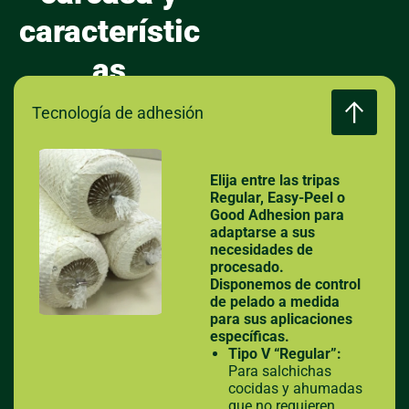
característic
as
Tecnología de adhesión
Elija entre las tripas
Regular, Easy-Peel o
Good Adhesion para
adaptarse a sus
necesidades de
procesado.
Disponemos de control
de pelado a medida
para sus aplicaciones
específicas.
Tipo V
“Regular”:
Para salchichas
cocidas y ahumadas
que no requieren