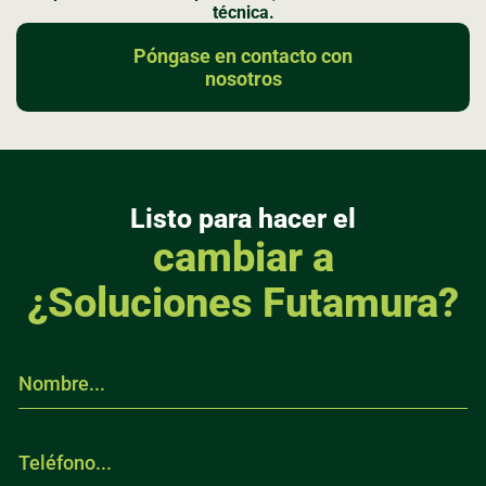
técnica.
Póngase en contacto con
nosotros
Listo para hacer el
cambiar a
¿Soluciones Futamura?
A
N
c
o
u
m
e
b
r
T
r
d
e
e
o