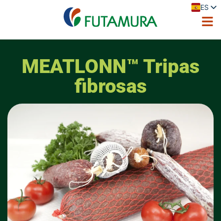
ES
EN
FR
DE
IT
PL
MEATLONN™ Tripas
PT
fibrosas